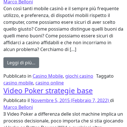
Marco Belloni
Con così tanti mobile casinò e il sempre più frequente
utilizzo, e preferenza, di dispotivi mobili rispetto il
computer, come possiamo esere sicuri di aver scelto
quello giusto? Come possiamo distingue quelli buoni da
quelli meno buoni? Come possiamo essere sicuri di
affidarci a casino affidabili e che non incorriamo in
alcun problema? Cerchiamo di […]
from Errori da evitare nella scelta di un mo
Leggi di più…
Pubblicato in
Casino Mobile
,
giochi casino
Taggato
casino mobile
,
casino online
Video Poker strategie base
Pubblicato il
Novembre 5, 2015
(Febbraio 7, 2022)
di
Marco Belloni
Il Video Poker a differenza delle slot machine implica un
processo decisionale, poco importa che si stia giocando