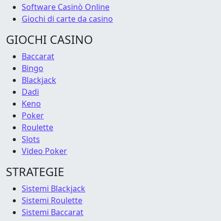
Software Casinò Online
Giochi di carte da casino
GIOCHI CASINO
Baccarat
Bingo
Blackjack
Dadi
Keno
Poker
Roulette
Slots
Video Poker
STRATEGIE
Sistemi Blackjack
Sistemi Roulette
Sistemi Baccarat