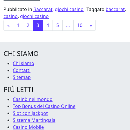
Pubblicato in
Baccarat
,
giochi casino
Taggato
baccarat
,
casino
,
giochi casino
Navigazione degli articoli
«
1
2
3
4
5
…
10
»
CHI SIAMO
Chi siamo
Contatti
Sitemap
PIÚ LETTI
Casinò nel mondo
Top Bonus dei Casinò Online
Slot con Jackpot
Sistema Martingala
Casino Mobile