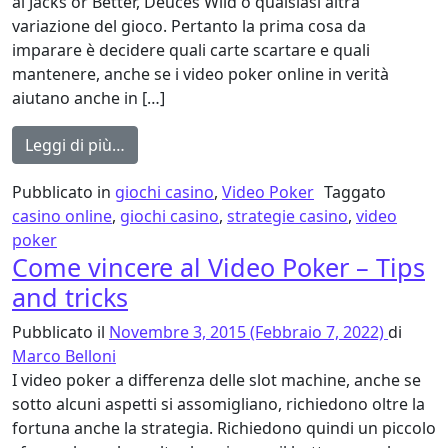
al Jacks or Better, Deuces Wild o qualsiasi altra
variazione del gioco. Pertanto la prima cosa da
imparare è decidere quali carte scartare e quali
mantenere, anche se i video poker online in verità
aiutano anche in […]
from Video Poker strategie base
Leggi di più…
Pubblicato in
giochi casino
,
Video Poker
Taggato
casino online
,
giochi casino
,
strategie casino
,
video
poker
Come vincere al Video Poker – Tips
and tricks
Pubblicato il
Novembre 3, 2015
(Febbraio 7, 2022)
di
Marco Belloni
I video poker a differenza delle slot machine, anche se
sotto alcuni aspetti si assomigliano, richiedono oltre la
fortuna anche la strategia. Richiedono quindi un piccolo