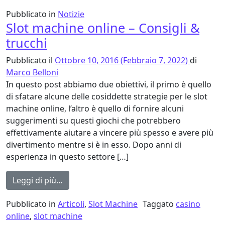
Pubblicato in
Notizie
Slot machine online – Consigli &
trucchi
Pubblicato il
Ottobre 10, 2016
(Febbraio 7, 2022)
di
Marco Belloni
In questo post abbiamo due obiettivi, il primo è quello
di sfatare alcune delle cosiddette strategie per le slot
machine online, l’altro è quello di fornire alcuni
suggerimenti su questi giochi che potrebbero
effettivamente aiutare a vincere più spesso e avere più
divertimento mentre si è in esso. Dopo anni di
esperienza in questo settore […]
from Slot machine online – Consigli & truc
Leggi di più…
Pubblicato in
Articoli
,
Slot Machine
Taggato
casino
online
,
slot machine