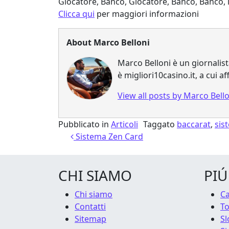
Giocatore, Banco, Giocatore, Banco, Banco,
Clicca qui
per maggiori informazioni
About Marco Belloni
Marco Belloni è un giornalist
è migliori10casino.it, a cui a
View all posts by Marco Bello
Pubblicato in
Articoli
Taggato
baccarat
,
sis
Navigazione articoli
Sistema Zen Card
CHI SIAMO
PIÚ
Chi siamo
C
Contatti
To
Sitemap
Sl