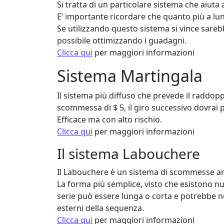
Si tratta di un particolare sistema che aiu
E’ importante ricordare che quanto più a lun
Se utilizzando questo sistema si vince sare
possibile ottimizzando i guadagni.
Clicca qui
per maggiori informazioni
Sistema Martingala
Il sistema più diffuso che prevede il raddop
scommessa di $ 5, il giro successivo dovrai 
Efficace ma con alto rischio.
Clicca qui
per maggiori informazioni
Il sistema Labouchere
Il Labouchere è un sistema di scommesse a
La forma più semplice, visto che esistono num
serie può essere lunga o corta e potrebbe no
esterni della sequenza.
Clicca qui
per maggiori informazioni