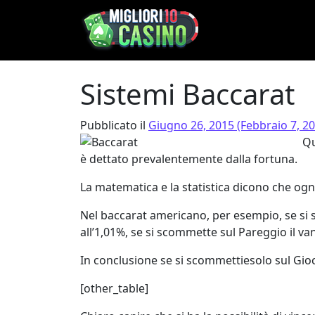
Navigazione principale
Sistemi Baccarat
Pubblicato il
Giugno 26, 2015
(Febbraio 7, 2
Qu
è dettato prevalentemente dalla fortuna.
La matematica e la statistica dicono che ogn
Nel baccarat americano, per esempio, se si 
all’1,01%, se si scommette sul Pareggio il va
In conclusione se si scommettiesolo sul Gio
[other_table]