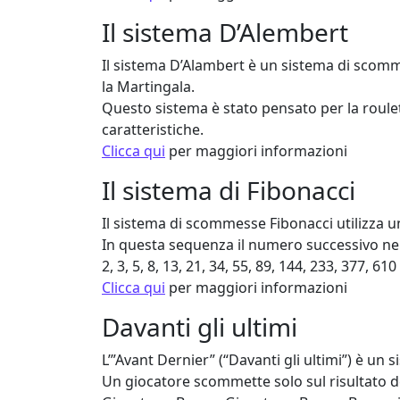
Il sistema D’Alembert
Il sistema D’Alambert è un sistema di scomme
la Martingala.
Questo sistema è stato pensato per la roulette
caratteristiche.
Clicca qui
per maggiori informazioni
Il sistema di Fibonacci
Il sistema di scommesse Fibonacci utilizza
In questa sequenza il numero successivo nel
2, 3, 5, 8, 13, 21, 34, 55, 89, 144, 233, 377, 610 
Clicca qui
per maggiori informazioni
Davanti gli ultimi
L’”Avant Dernier” (“Davanti gli ultimi”) è u
Un giocatore scommette solo sul risultato de