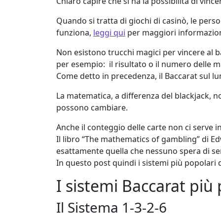
Chiaro capire che si ha la possibilità di vin
Quando si tratta di giochi di casinò, le pers
funziona,
leggi qui
per maggiori informazioni
Non esistono trucchi magici per vincere al 
per esempio: il risultato o il numero delle 
Come detto in precedenza, il Baccarat sul lu
La matematica, a differenza del blackjack, n
possono cambiare.
Anche il conteggio delle carte non ci serve i
Il libro “The mathematics of gambling” di E
esattamente quella che nessuno spera di sen
In questo post quindi i sistemi più popolari
I sistemi Baccarat più
Il Sistema 1-3-2-6