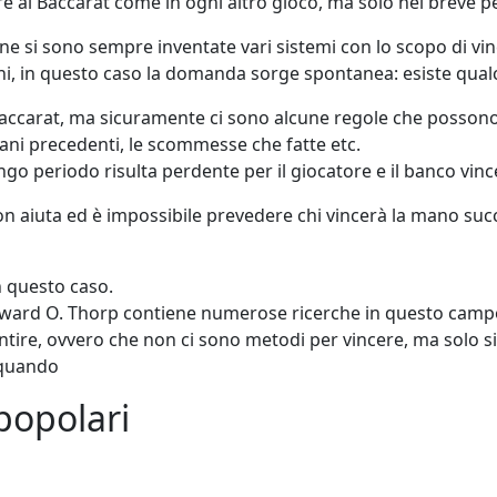
cere al Baccarat come in ogni altro gioco, ma solo nel breve p
one si sono sempre inventate vari sistemi con lo scopo di vinc
, in questo caso la domanda sorge spontanea: esiste qualch
baccarat, ma sicuramente ci sono alcune regole che possono 
mani precedenti, le scommesse che fatte etc.
ngo periodo risulta perdente per il giocatore e il banco vin
on aiuta ed è impossibile prevedere chi vincerà la mano succe
n questo caso.
dward O. Thorp contiene numerose ricerche in questo campo e
tire, ovvero che non ci sono metodi per vincere, ma solo s
 quando
 popolari