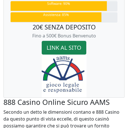
Software: 90%
Assistenza: 85%
20€ SENZA DEPOSITO
Fino a 500€ Bonus Benvenuto
LINK AL SITO
888 Casino Online Sicuro AAMS
Secondo un detto le dimensioni contano e 888 Casino
da questo punto di vista eccelle, di questo casinò
possiamo garantire che si può trovare un fornito