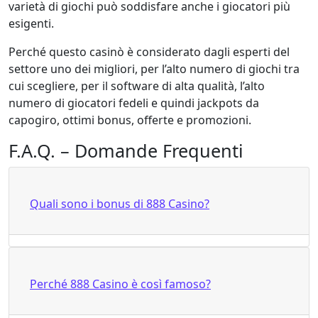
varietà di giochi può soddisfare anche i giocatori più
esigenti.
Perché questo casinò è considerato dagli esperti del
settore uno dei migliori, per l’alto numero di giochi tra
cui scegliere, per il software di alta qualità, l’alto
numero di giocatori fedeli e quindi jackpots da
capogiro, ottimi bonus, offerte e promozioni.
F.A.Q. – Domande Frequenti
Quali sono i bonus di 888 Casino?
Perché 888 Casino è così famoso?