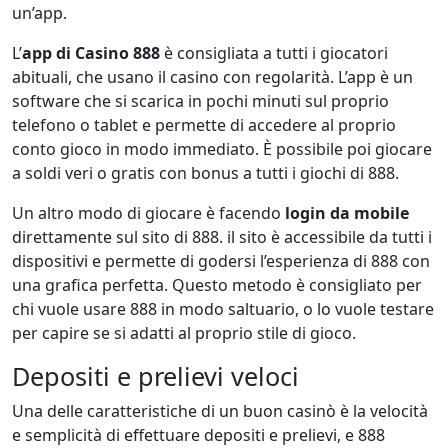
un’app.
L’
app di Casino 888
è consigliata a tutti i giocatori
abituali, che usano il casino con regolarità. L’app è un
software che si scarica in pochi minuti sul proprio
telefono o tablet e permette di accedere al proprio
conto gioco in modo immediato. È possibile poi giocare
a soldi veri o gratis con bonus a tutti i giochi di 888.
Un altro modo di giocare è facendo
login da mobile
direttamente sul sito di 888. il sito è accessibile da tutti i
dispositivi e permette di godersi l’esperienza di 888 con
una grafica perfetta. Questo metodo è consigliato per
chi vuole usare 888 in modo saltuario, o lo vuole testare
per capire se si adatti al proprio stile di gioco.
Depositi e prelievi veloci
Una delle caratteristiche di un buon casinò è la velocità
e semplicità di effettuare depositi e prelievi, e 888