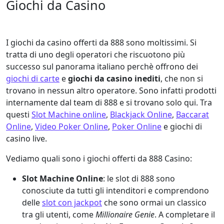
Giochi da Casino
I giochi da casino offerti da 888 sono moltissimi. Si
tratta di uno degli operatori che riscuotono più
successo sul panorama italiano perchè offrono dei
giochi di carte
e
giochi da casino inediti
, che non si
trovano in nessun altro operatore. Sono infatti prodotti
internamente dal team di 888 e si trovano solo qui. Tra
questi
Slot Machine online
,
Blackjack Online
,
Baccarat
Online
,
Video Poker Online
,
Poker Online
e giochi di
casino live.
Vediamo quali sono i giochi offerti da 888 Casino:
Slot Machine Online
: le slot di 888 sono
conosciute da tutti gli intenditori e comprendono
delle
slot con jackpot
che sono ormai un classico
tra gli utenti, come
Millionaire Genie
. A completare il