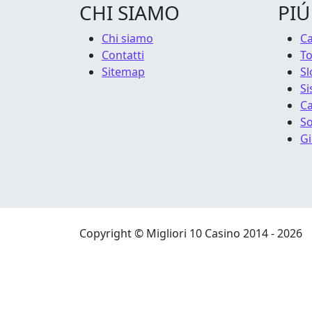
CHI SIAMO
PIÚ
Chi siamo
C
Contatti
To
Sitemap
Sl
Si
Ca
So
Gi
Copyright © Migliori 10 Casino 2014 - 2026