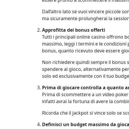
essere pronto a scommettere il massimo 
Dall’altro lato se vuoi vincere piccole 
ma sicuramente prolungherai la session
Approfitta dei bonus offerti
Tutti i principali online casino offrono 
massimo, leggi i termini e le condizioni 
bonus, quanto ricevuto deve essere gioc
Non richiedere quindi sempre il bonus s
spendere al gioco, alternativamente per
solo ed esclusivamente con il tuo budge
Prima di giocare controlla a quanto 
Prima di scommettere a un video poker pr
infatti avrai la fortuna di avere la comb
Ricorda che il jackpot si vince solo se s
Definisci un budget massimo da gioc