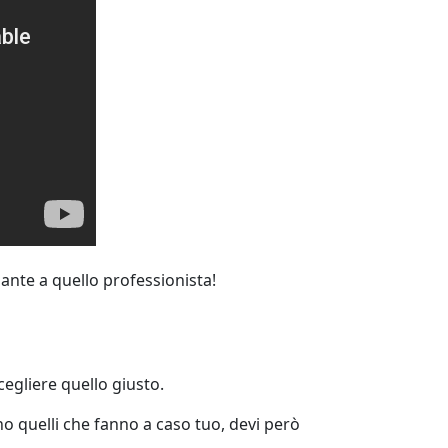
piante a quello professionista!
scegliere quello giusto.
no quelli che fanno a caso tuo, devi però