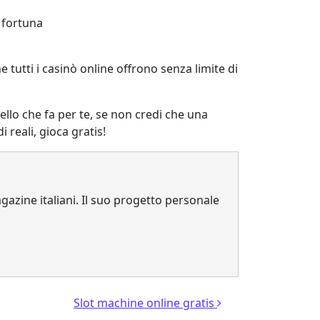
 fortuna
 tutti i casinò online offrono senza limite di
ello che fa per te, se non credi che una
eali, gioca gratis!
gazine italiani. Il suo progetto personale
Slot machine online gratis