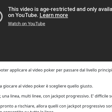
 poter applicare al video poker per passare dal livello princi
 giocare al video poker è scegliere quello giusto.
 una linea, multi linee, con jackpot progressivo. E’ difficile 
 pronto a rischiare, allora quelli con jackpot progressivo so