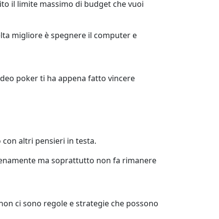
ito il limite massimo di budget che vuoi
scelta migliore è spegnere il computer e
ideo poker ti ha appena fatto vincere
on altri pensieri in testa.
erenamente ma soprattutto non fa rimanere
 non ci sono regole e strategie che possono