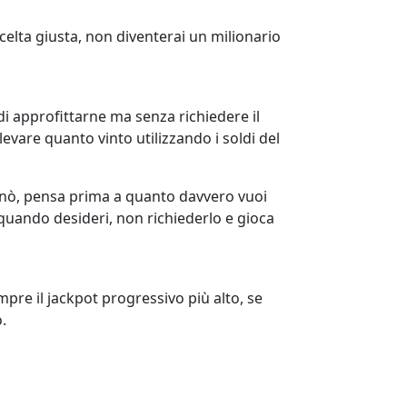
celta giusta, non diventerai un milionario
 di approfittarne ma senza richiedere il
levare quanto vinto utilizzando i soldi del
sinò, pensa prima a quanto davvero vuoi
quando desideri, non richiederlo e gioca
pre il jackpot progressivo più alto, se
.