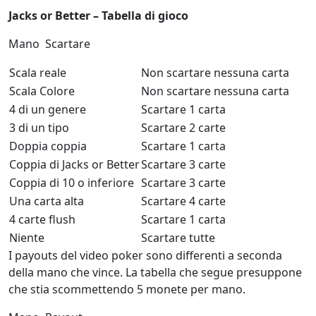
Jacks or Better – Tabella di gioco
Mano Scartare
Scala reale
Non scartare nessuna carta
Scala Colore
Non scartare nessuna carta
4 di un genere
Scartare 1 carta
3 di un tipo
Scartare 2 carte
Doppia coppia
Scartare 1 carta
Coppia di Jacks or Better
Scartare 3 carte
Coppia di 10 o inferiore
Scartare 3 carte
Una carta alta
Scartare 4 carte
4 carte flush
Scartare 1 carta
Niente
Scartare tutte
I payouts del video poker sono differenti a seconda
della mano che vince. La tabella che segue presuppone
che stia scommettendo 5 monete per mano.