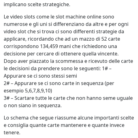
implicano scelte strategiche.
Le video slots come le slot machine online sono
numerose e gli uni si differenziano da altre e per ogni
video slot che si trova ci sono differenti strategie da
applicare, ricordando che ad un mazzo di 52 carte
corrispondono 134,459 mani che richiedono una
decisione per cercare di ottenere quella vincente.
Dopo aver piazzato la scommessa e ricevuto delle carte
le decisioni da prendere sono le seguenti: 1# –
Appurare se ci sono stessi semi
2# – Appurare se ci sono carte in sequenza (per
esempio 5,6,7,8,9,10)
3# – Scartare tutte le carte che non hanno seme uguale
o non siano in sequenza.
Lo schema che segue riassume alcune importanti scelte
e consiglia quante carte mantenere e quante invece
tenere.