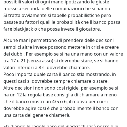
possibili valori di ogni mano ipotizzando le giuste
mosse a seconda delle combinazioni che si hanno.
Si tratta ovviamente si tabelle probabilistiche pero
basate su fattori quali le probabilità che il banco possa
fare blackjack o che possa invece il giocatore.
Alcune mani permettono di prendere delle decisoni
semplici altre invece possono mettere in crisi e creare
dei dubbi. Per esempio se si ha una mano con un valore
tra 17 e 21 (senza asso) si dovrebbe stare, se si hanno
valori inferiori a 8 si dovrebbe chiamare.
Poco importa quale carta il banco stia mostrando, in
questi casi si dovrebbe sempre chiamare o stare.
Altre decisioni non sono così rigide, per esempio se si
ha un 12 la regola base consiglia di chiamare a meno
che il banco mostri un 4/5 o 6, il motivo per cui si
dovrebbe agire così è che probabilmente il banco con
una carta del genere chiamerà.
Studiando le regole base del Blackjack sarà posssibile