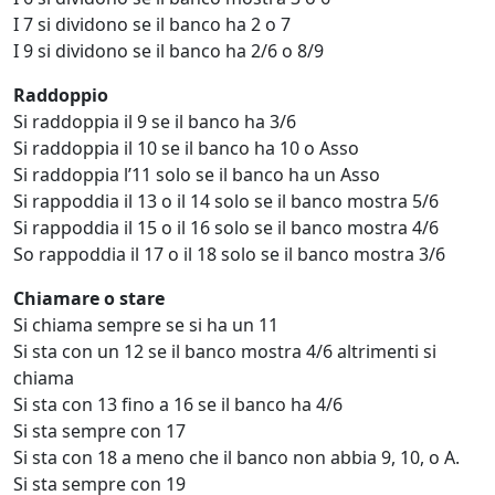
I 7 si dividono se il banco ha 2 o 7
I 9 si dividono se il banco ha 2/6 o 8/9
Raddoppio
Si raddoppia il 9 se il banco ha 3/6
Si raddoppia il 10 se il banco ha 10 o Asso
Si raddoppia l’11 solo se il banco ha un Asso
Si rappoddia il 13 o il 14 solo se il banco mostra 5/6
Si rappoddia il 15 o il 16 solo se il banco mostra 4/6
So rappoddia il 17 o il 18 solo se il banco mostra 3/6
Chiamare o stare
Si chiama sempre se si ha un 11
Si sta con un 12 se il banco mostra 4/6 altrimenti si
chiama
Si sta con 13 fino a 16 se il banco ha 4/6
Si sta sempre con 17
Si sta con 18 a meno che il banco non abbia 9, 10, o A.
Si sta sempre con 19